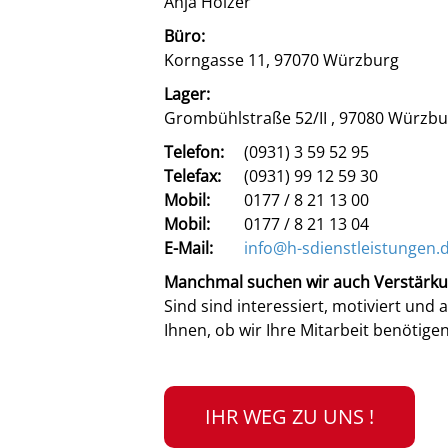
Anja Hölzer
Büro:
Korngasse 11, 97070 Würzburg
Lager:
Grombühlstraße 52/II , 97080 Würzbu
Telefon:
(0931) 3 59 52 95
Telefax:
(0931) 99 12 59 30
Mobil:
0177 / 8 21 13 00
Mobil:
0177 / 8 21 13 04
E-Mail:
info@h-sdienstleistungen.
Manchmal suchen wir auch Verstärkun
Sind sind interessiert, motiviert und 
Ihnen, ob wir Ihre Mitarbeit benötigen
IHR WEG ZU UNS !